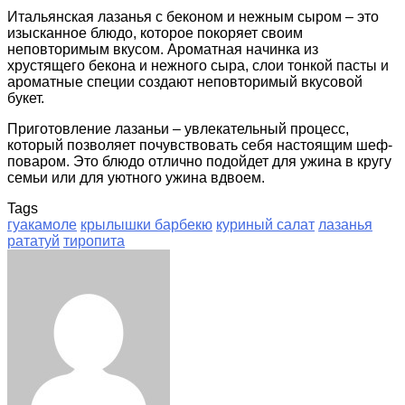
Итальянская лазанья с беконом и нежным сыром – это
изысканное блюдо, которое покоряет своим
неповторимым вкусом. Ароматная начинка из
хрустящего бекона и нежного сыра, слои тонкой пасты и
ароматные специи создают неповторимый вкусовой
букет.
Приготовление лазаньи – увлекательный процесс,
который позволяет почувствовать себя настоящим шеф-
поваром. Это блюдо отлично подойдет для ужина в кругу
семьи или для уютного ужина вдвоем.
Tags
гуакамоле
крылышки барбекю
куриный салат
лазанья
рататуй
тиропита
Facebook
Twitter
LinkedIn
Tumblr
Pinterest
Reddit
VKontakte
Odnoklassniki
Skype
WhatsApp
Telegram
Viber
Share
Print
via
Email