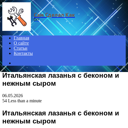
Menu
Сам Сделал Как
DIY
Главная
О сайте
Статьи
Контакты
Search
for
Итальянская лазанья с беконом и
нежным сыром
06.05.2026
54
Less than a minute
Итальянская лазанья с беконом и
нежным сыром