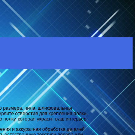
о размера, пила, шлифовальная
рлите отверстия для крепления полки.
 полку, которая украсит ваш интерьер.
ения и аккуратная обработка деталей
ть естественную текстуру дерева или