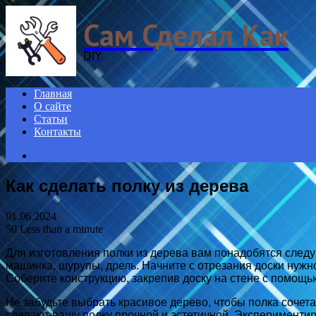
Menu
Сам Сделал Как
DIY
Главная
О сайте
Статьи
Контакты
Search
for
Как сделать полку из дерева
01.06.2024
50
Less than a minute
Для изготовления полки из дерева вам понадобятся след
машинка, шурупы, дрель. Начните с отрезания доски нужн
Соберите конструкцию, закрепив доску на стене с помощь
Не забудьте выбрать красивое дерево, чтобы полка сочет
сделают вашу полку прочной и эстетичной. Экспериментиру