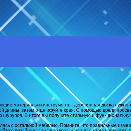
ующие материалы и инструменты: деревянная доска нужног
ой длины, затем отшлифуйте края. С помощью дрели просве
ю шурупов. В итоге вы получите стильную и функциональную
алась с остальной мебелью. Помните, что правильные измер
йте с дизайном: добавьте краску или лак, чтобы подчеркну