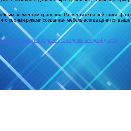
 удобным элементом хранения. Разместите на ней книги, фо
 что своими руками созданная мебель всегда ценится выше 
й мебели
ремонт интерьера
самоделки
хендмейд идеи