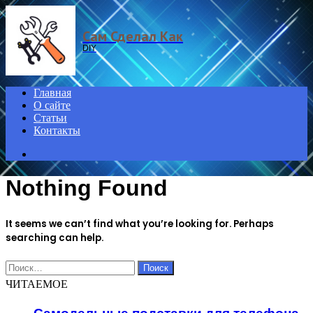
Menu
Сам Сделал Как
DIY
Главная
О сайте
Статьи
Контакты
Search
for
Nothing Found
It seems we can’t find what you’re looking for. Perhaps
searching can help.
Найти:
ЧИТАЕМОЕ