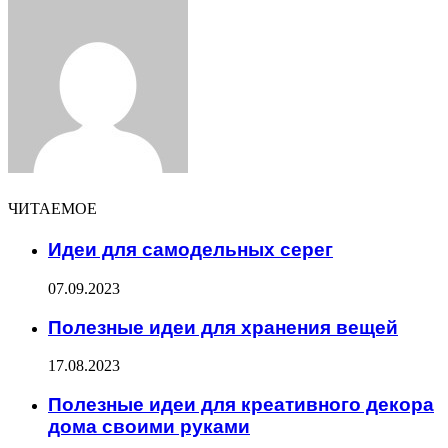
Facebook
Twitter
LinkedIn
Tumblr
Pinterest
Reddit
VKontakte
Odnoklassniki
Skype
WhatsApp
Telegram
Viber
Share
Print
via
Email
ЧИТАЕМОЕ
Идеи для самодельных серег
07.09.2023
Полезные идеи для хранения вещей
17.08.2023
Полезные идеи для креативного декора
дома своими руками