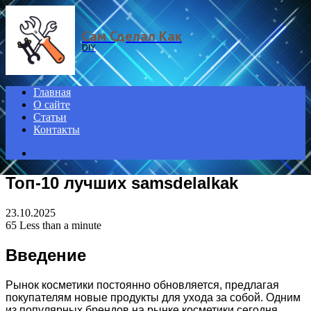
Menu
Сам Сделал Как
DIY
Главная
О сайте
Статьи
Контакты
Search
for
Топ-10 лучших samsdelalkak
23.10.2025
65
Less than a minute
Введение
Рынок косметики постоянно обновляется, предлагая
покупателям новые продукты для ухода за собой. Одним
из популярных брендов на рынке косметики сегодня