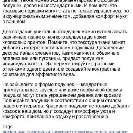
цветов. Также можно экспериментировать с формой
подушек, делая их нестандартными. И помните, что
красивые подушки могут стать не только украшением, но
и функциональным элементом, добавляя комфорт и уют
в ваш дом.
Для создания уникальных подушек можно использовать
различные ткани: от мягкого вельвета до ярких
хлопковых принтов. Помните, что текстура ткани может
добавить интересности вашим подушкам. Добавление
декоративных элементов, таких как кисти, объемные
аппликации или пуговицы, придаст подушкам
индивидуальность. Экспериментируйте с разными
оттенками одного цвета или создавайте контрастные
сочетания для эффектного вида.
Не забывайте о форме подушек — квадратные,
прямоугольные, круглые или даже необычной формы
подушки могут стать украшением дивана или кровати.
Подбирайте подушки в соответствии с общим стилем
вашего интерьера. Красивые подушки не только добавят
красок в ваш дом, но и создадут атмосферу уюта и
комфорта, приглашая к отдыху и расслаблению.
Tags
домашние самоделки
книжные полки
красивые подушки