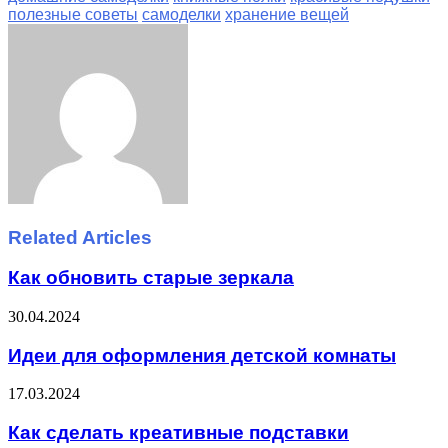
полезные советы
самоделки
хранение вещей
Facebook
Twitter
LinkedIn
Tumblr
Pinterest
Reddit
VKontakte
Odnoklassniki
Skype
WhatsApp
Telegram
Viber
Share
Print
via
Email
Related Articles
Как обновить старые зеркала
30.04.2024
Идеи для оформления детской комнаты
17.03.2024
Как сделать креативные подставки