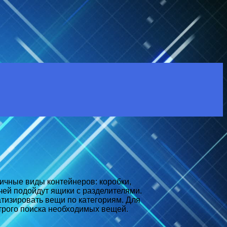
ичные виды контейнеров: коробки,
чей подойдут ящики с разделителями.
атизировать вещи по категориям. Для
строго поиска необходимых вещей.