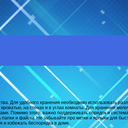
ва. Для удобного хранения необходимо использовать разл
кроватью, на стенах и в углах комнаты. Для хранения мело
ами. Помимо этого, важно поддерживать порядок и систем
ь папки и файлы. Не забывайте про метки и ярлыки для бы
 и избежать беспорядка в доме.