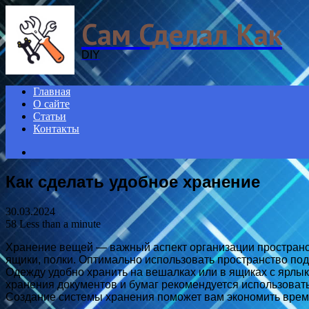
Menu
Сам Сделал Как
DIY
Главная
О сайте
Статьи
Контакты
Search
for
Как сделать удобное хранение
30.03.2024
58
Less than a minute
Хранение вещей — важный аспект организации пространст
ящики, полки. Оптимально использовать пространство под 
Одежду удобно хранить на вешалках или в ящиках с ярлык
хранения документов и бумаг рекомендуется использоват
Создание системы хранения поможет вам экономить время