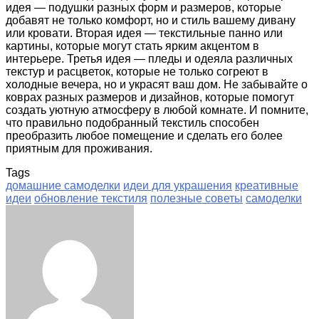
идея — подушки разных форм и размеров, которые
добавят не только комфорт, но и стиль вашему дивану
или кровати. Вторая идея — текстильные панно или
картины, которые могут стать ярким акцентом в
интерьере. Третья идея — пледы и одеяла различных
текстур и расцветок, которые не только согреют в
холодные вечера, но и украсят ваш дом. Не забывайте о
коврах разных размеров и дизайнов, которые помогут
создать уютную атмосферу в любой комнате. И помните,
что правильно подобранный текстиль способен
преобразить любое помещение и сделать его более
приятным для проживания.
Tags
домашние самоделки
идеи для украшения
креативные
идеи
обновление текстиля
полезные советы
самоделки
Facebook
Twitter
LinkedIn
Tumblr
Pinterest
Reddit
VKontakte
Odnoklassniki
Skype
WhatsApp
Telegram
Viber
Share
Print
via
Email