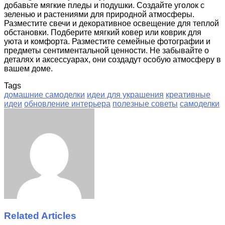
добавьте мягкие пледы и подушки. Создайте уголок с
зеленью и растениями для природной атмосферы.
Разместите свечи и декоративное освещение для теплой
обстановки. Подберите мягкий ковер или коврик для
уюта и комфорта. Разместите семейные фотографии и
предметы сентиментальной ценности. Не забывайте о
деталях и аксессуарах, они создадут особую атмосферу в
вашем доме.
Tags
домашние самоделки
идеи для украшения
креативные
идеи
обновление интерьера
полезные советы
самоделки
Facebook
Twitter
LinkedIn
Tumblr
Pinterest
Reddit
VKontakte
Odnoklassniki
Skype
WhatsApp
Telegram
Viber
Share
Print
via
Email
Related Articles