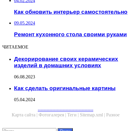
04.02.2024
Как обновить интерьер самостоятельно
09.05.2024
Ремонт кухонного стола своими руками
ЧИТАЕМОЕ
Декорирование своих керамических
изделий в домашних условиях
06.08.2023
Как сделать оригинальные картины
05.04.2024
Facebook
Twitter
WhatsApp
Telegram
--------------------------------------
Карта сайта |
Фотогалерея |
Теги |
Sitemap.xml |
Разное
Close
Найти: