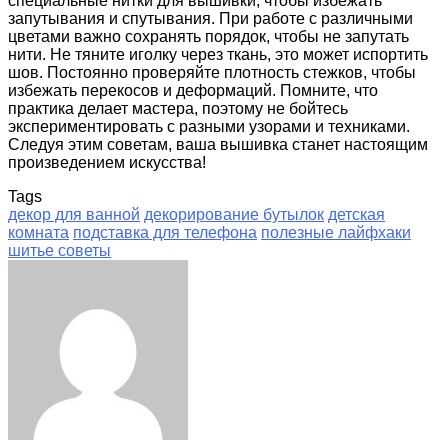
специальные нитки для вышивки, чтобы избежать
запутывания и спутывания. При работе с различными
цветами важно сохранять порядок, чтобы не запутать
нити. Не тяните иголку через ткань, это может испортить
шов. Постоянно проверяйте плотность стежков, чтобы
избежать перекосов и деформаций. Помните, что
практика делает мастера, поэтому не бойтесь
экспериментировать с разными узорами и техниками.
Следуя этим советам, ваша вышивка станет настоящим
произведением искусства!
Tags
декор для ванной
декорирование бутылок
детская
комната
подставка для телефона
полезные лайфхаки
шитье советы
Facebook
Twitter
LinkedIn
Tumblr
Pinterest
Reddit
VKontakte
Odnoklassniki
Skype
WhatsApp
Telegram
Viber
Share
Print
via
Email