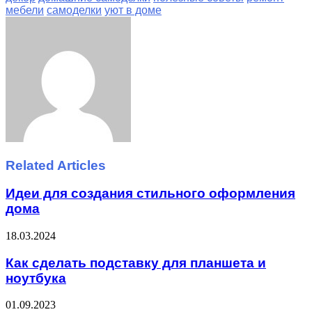
мебели
самоделки
уют в доме
Facebook
Twitter
LinkedIn
Tumblr
Pinterest
Reddit
VKontakte
Odnoklassniki
Skype
WhatsApp
Telegram
Viber
Share
Print
via
Email
Related Articles
Идеи для создания стильного оформления
дома
18.03.2024
Как сделать подставку для планшета и
ноутбука
01.09.2023