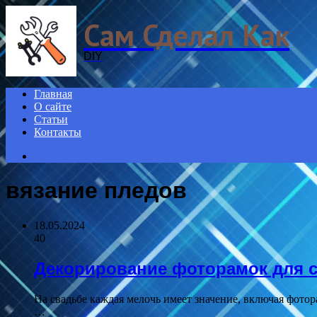
Menu
Сам Сделал Как
DIY
Главная
О сайте
Статьи
Контакты
Search
for
вязание пледов
18.05.2024
40
Декорирование фоторамок для 
На свадьбе каждая мелочь имеет значение, включая фото
…