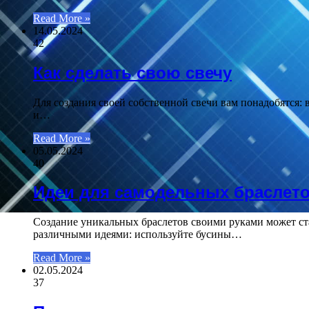
Read More »
14.05.2024
42
Как сделать свою свечу
Для создания своей собственной свечи вам понадобятся: 
и…
Read More »
05.05.2024
40
Идеи для самодельных браслет
Создание уникальных браслетов своими руками может ст
различными идеями: используйте бусины…
Read More »
02.05.2024
37