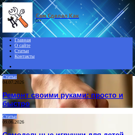
Menu
Сам Сделал Как
DIY
Главная
О сайте
Статьи
Контакты
Search
for
Статьи
04.07.2026
Ремонт своими руками: просто и
быстро
Статьи
09.06.2026
Самодельные игрушки для детей