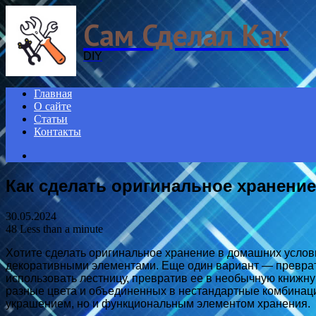
Menu
Сам Сделал Как
DIY
Главная
О сайте
Статьи
Контакты
Search
for
Как сделать оригинальное хранени
30.05.2024
48
Less than a minute
Хотите сделать оригинальное хранение в домашних услови
декоративными элементами. Еще один вариант — преврати
использовать лестницу, превратив ее в необычную книжн
разные цвета и объединенных в нестандартные комбинаци
украшением, но и функциональным элементом хранения.