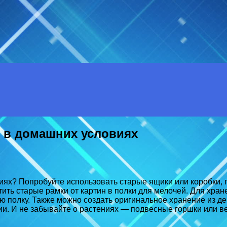
е в домашних условиях
ях? Попробуйте использовать старые ящики или коробки, п
ть старые рамки от картин в полки для мелочей. Для хран
ую полку. Также можно создать оригинальное хранение из 
и. И не забывайте о растениях — подвесные горшки или ве