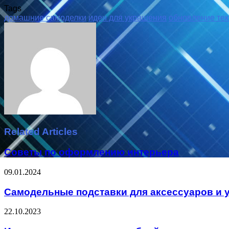
Tags
домашние самоделки
идеи для украшения
обновление тек
Facebook
Twitter
LinkedIn
Tumblr
Pinterest
Reddit
VKontakte
Odnoklassniki
Skype
WhatsApp
Telegram
Viber
Share
Print
via
Email
Related Articles
Советы по оформлению интерьера
09.01.2024
Самодельные подставки для аксессуаров и 
22.10.2023