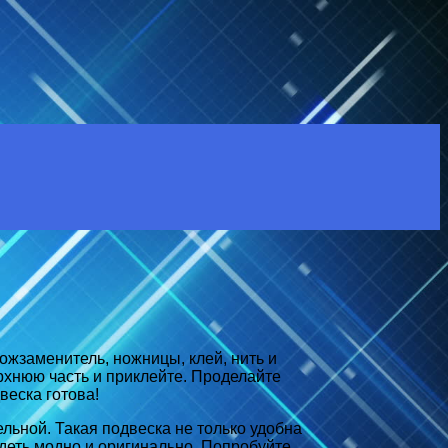
ожзаменитель, ножницы, клей, нить и
рхнюю часть и приклейте. Проделайте
веска готова!
льной. Такая подвеска не только удобна
ядеть модно и оригинально. Попробуйте