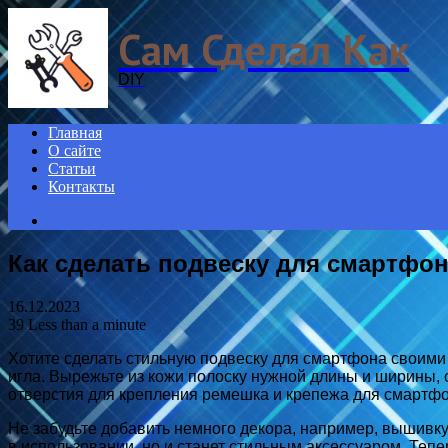
Menu
Сам Сделал Как
DIY
Главная
О сайте
Статьи
Контакты
Search
for
Как сделать подвеску для смартфо
16.12.2023
39
Less than a minute
Хотите сделать стильную подвеску для смартфона своими 
игла. Вырежьте из кожи полоску нужной длины и ширины, 
отверстия для крепления ремешка и крепежа для смартфон
Не забудьте добавить немного декора, например, вышивку
в использовании, но и станет стильным аксессуаром. Тепе