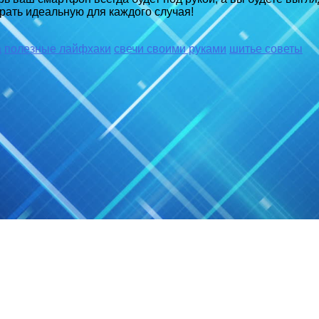
брать идеальную для каждого случая!
а
полезные лайфхаки
свечи своими руками
шитье советы