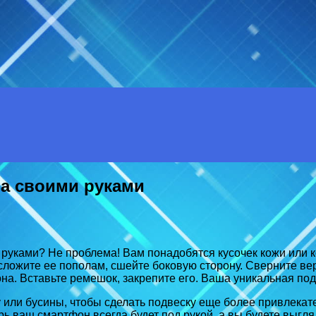
на своими руками
руками? Не проблема! Вам понадобятся кусочек кожи или к
сложите ее пополам, сшейте боковую сторону. Сверните ве
а. Вставьте ремешок, закрепите его. Ваша уникальная под
 или бусины, чтобы сделать подвеску еще более привлекате
рь ваш смартфон всегда будет под рукой, а вы будете выгл