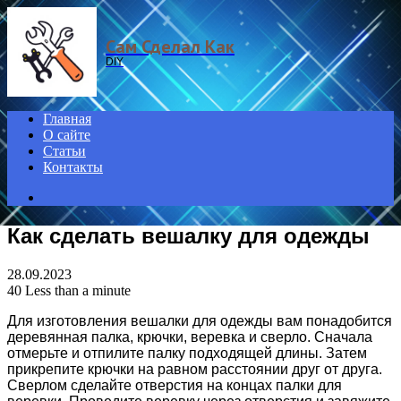
Menu
Сам Сделал Как
DIY
Главная
О сайте
Статьи
Контакты
Search
for
Как сделать вешалку для одежды
28.09.2023
40
Less than a minute
Для изготовления вешалки для одежды вам понадобится
деревянная палка, крючки, веревка и сверло. Сначала
отмерьте и отпилите палку подходящей длины. Затем
прикрепите крючки на равном расстоянии друг от друга.
Сверлом сделайте отверстия на концах палки для