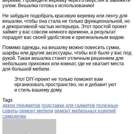
веревки. Проведите веревку через отверстия и завяжите
узлом. Вешалка готова к использованию!
Не забудьте подобрать красивую веревку или ленту для
вешалки, чтобы она стала не только функциональной, но
и декоративной частью интерьера. Этот простой проект
займет у вас совсем немного времени, а результат
порадует вас своей удобством и оригинальным видом.
Помимо одежды, на вешалку можно повесить сумки,
шарфы или другие аксессуары, чтобы всё было у вас под
рукой. Такая вешалка станет отличным решением для
небольших прихожих или комнат, где не хватает места
для большой мебели.
Этот DIY-проект не только поможет вам
организовать пространство, но и добавит уют
и стиль вашему дому.
Tags
декор предметов
подставки для гаджетов
полезные
советы
ремонт мебели
ремонт мебельных изделий
самоделки
Facebook
Twitter
LinkedIn
Tumblr
Pinterest
Reddit
VKontakte
Odnoklassniki
Skype
WhatsApp
Telegram
Viber
Share
Print
via
Email