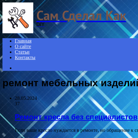
Menu
Сам Сделал Как
DIY
Главная
О сайте
Статьи
Контакты
Search
for
ремонт мебельных издели
28.05.2024
37
Ремонт кресла без специалистов
Если ваше кресло нуждается в ремонте, но обращение к 