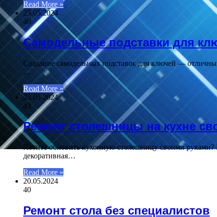
Read More »
25.05.2024
40
Самодельные подставки для кл
Создание самодельных подставок для ключей — отличный
…
Read More »
23.05.2024
43
Ремонт столешницы на кухне св
Хотите обновить кухонную столешницу своими руками? В
декоративная…
Read More »
20.05.2024
40
Ремонт стола без специалистов