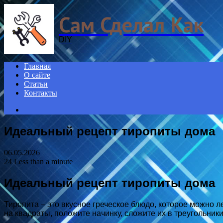
Menu
Сам Сделал Как
DIY
Главная
О сайте
Статьи
Контакты
Search
for
Идеальный рецепт тиропиты дома
06.05.2026
24
Less than a minute
Идеальный рецепт тиропиты дома
Тиропита – это вкусное греческое блюдо, которое можно ле
на квадраты, положите начинку, сложите их в треугольники